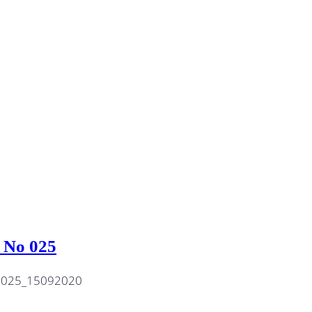
 No 025
. 025_15092020