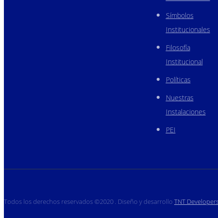
Símbolos
Institucionales
Filosofía
Institucional
Políticas
Nuestras
Instalaciones
PEI
Todos los derechos reservados ©2020 . Diseño y desarrollo
TNT Developer