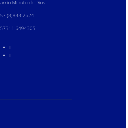
arrio Minuto de Dios
57 (8)833-2624
57311 6494305