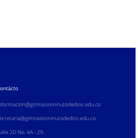
ontácto
nformacion
@gimnasiominutodedios.edu.co
ecretaria@gimnasiominutodedios.edu.co
alle 2D No. 4A - 29,