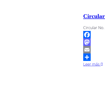
Circular
Circular No
Facebook
Mastodon
Email
Leer más
Compartir