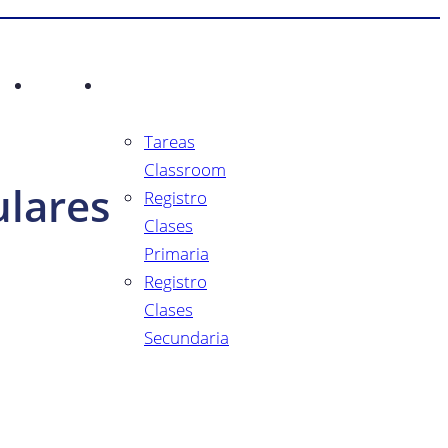
lería
Contacto
Seguimiento
Académico
Tareas
Classroom
ulares
Registro
Clases
Primaria
Registro
Clases
Secundaria