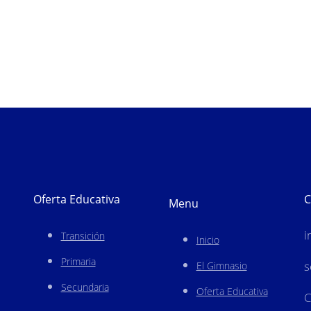
Oferta Educativa
C
Menu
i
Transición
Inicio
Primaria
s
El Gimnasio
Secundaria
Oferta Educativa
C