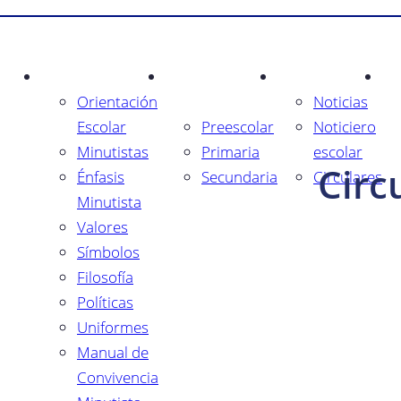
Inicio
El Gimnasio
Oferta
Publicaciones
Ga
Orientación
Educativa
Noticias
Escolar
Preescolar
Noticiero
Minutistas
Primaria
escolar
Circ
Énfasis
Secundaria
Circulares
Minutista
Valores
Símbolos
Filosofía
Políticas
Uniformes
Manual de
Convivencia