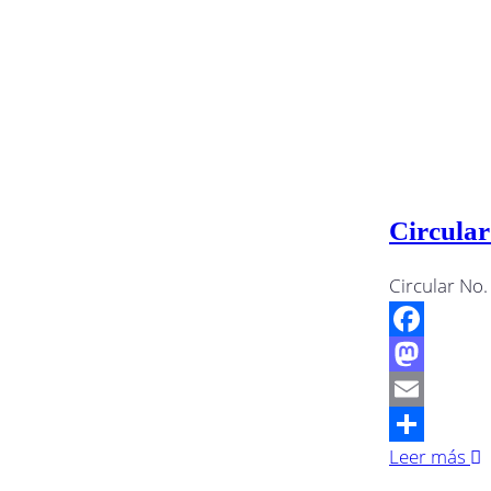
Circular
Circular No
Facebook
Mastodon
Email
Leer más
Compartir