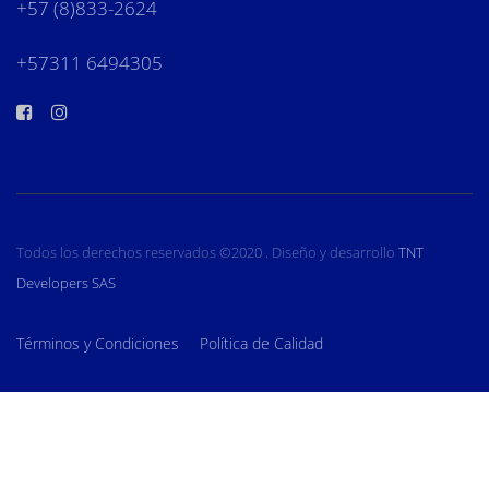
+57 (8)833-2624
+57311 6494305
Todos los derechos reservados ©2020 . Diseño y desarrollo
TNT
Developers SAS
Términos y Condiciones
Política de Calidad