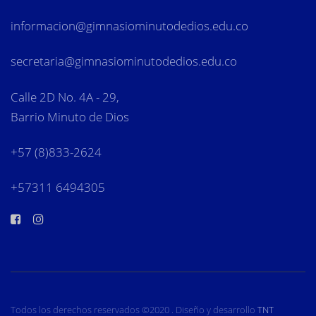
informacion
@gimnasiominutodedios.edu.co
secretaria@gimnasiominutodedios.edu.co
Calle 2D No. 4A - 29,
Barrio Minuto de Dios
+57 (8)833-2624
+57311 6494305
Todos los derechos reservados ©2020 . Diseño y desarrollo
TNT