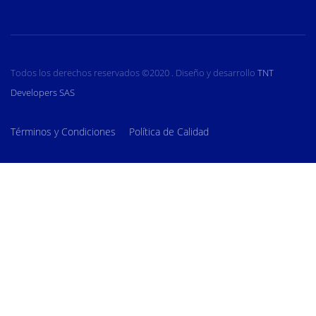
Todos los derechos reservados ©2020 . Diseño y desarrollo
TNT
Developers SAS
Términos y Condiciones
Política de Calidad