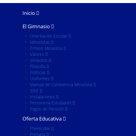
Inicio
El Gimnasio
Orientación Escolar
Minutistas
Énfasis Minutista
Valores
Símbolos
Filosofía
Políticas
Uniformes
Manual de Convivencia Minutista
SIEE
Instalaciones
Personería Estudiantil
Pagos de Pensión
Oferta Educativa
Preescolar
Primaria