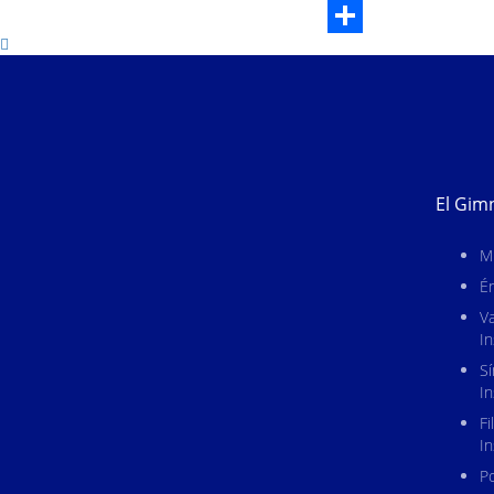
Email
Compartir
El Gim
Mi
Én
Va
In
S
In
Fi
In
Po