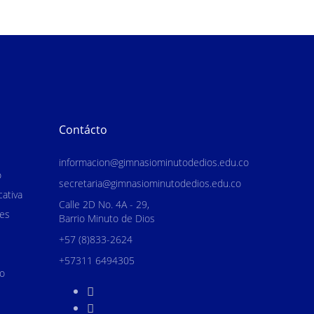
Contácto
informacion
@gimnasiominutodedios.edu.co
o
secretaria@gimnasiominutodedios.edu.co
ativa
Calle 2D No. 4A - 29,
nes
Barrio Minuto de Dios
+57 (8)833-2624
+57311 6494305
o