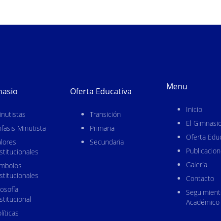
Menu
nasio
Oferta Educativa
Inicio
nutistas
Transición
El Gimnasi
fasis Minutista
Primaria
Oferta Educ
lores
Secundaria
Publicacio
stitucionales
Galería
ímbolos
stitucionales
Contacto
losofía
Seguimient
stitucional
Académico
líticas